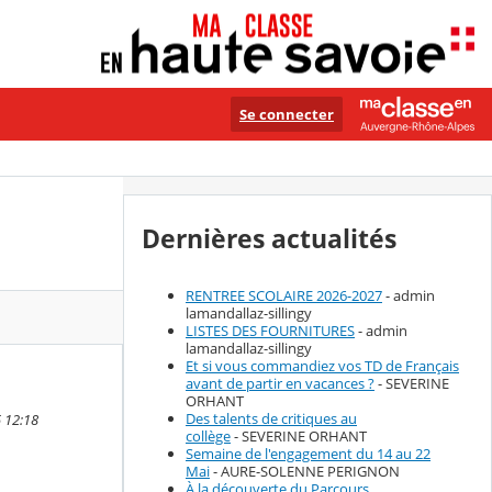
Se connecter
Dernières actualités
RENTREE SCOLAIRE 2026-2027
- admin
lamandallaz-sillingy
LISTES DES FOURNITURES
- admin
lamandallaz-sillingy
Et si vous commandiez vos TD de Français
avant de partir en vacances ?
- SEVERINE
ORHANT
Des talents de critiques au
 12:18
collège
- SEVERINE ORHANT
Semaine de l'engagement du 14 au 22
Mai
- AURE-SOLENNE PERIGNON
À la découverte du Parcours