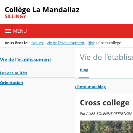
Panneau de gestion des cookies
Collège La Mandallaz
Menu de la rubrique
Contenu
SILLINGY
MENU
Vous êtes ici :
Accueil
›
Vie de l'établissement
›
Blog
›
Cross college
Vie de l'établ
Vie de l'établissement
Blog
Les actualités
Orientation
‹
Retour au blog
Cross college
Par AURE-SOLENNE PERIGNON, pub