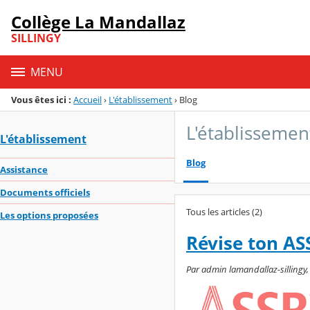
Panneau de gestion des cookies
Collège La Mandallaz
Menu de la rubrique
Contenu
SILLINGY
MENU
Vous êtes ici :
Accueil
›
L'établissement
›
Blog
L'établissemen
L'établissement
Blog
Assistance
Documents officiels
Tous les articles (2)
Les options proposées
Révise ton AS
Par admin lamandallaz-sillingy, 