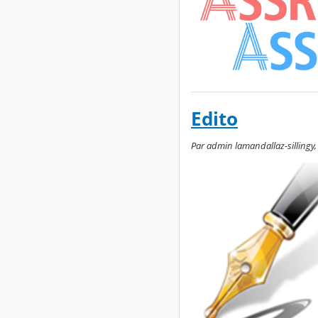
Edito
Par admin lamandallaz-sillingy,