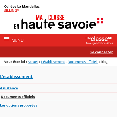
Panneau de gestion des cookies
Collège La Mandallaz
Menu de la rubrique
Contenu
SILLINGY
MENU
Se connecter
Vous êtes ici :
Accueil
›
L'établissement
›
Documents officiels
›
Blog
L'établissement
Assistance
Documents officiels
Les options proposées