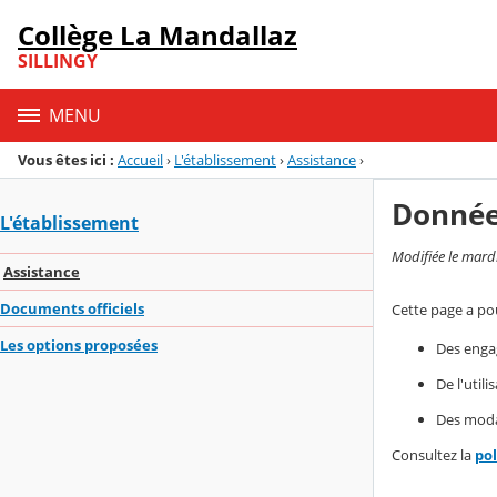
Panneau de gestion des cookies
Collège La Mandallaz
Menu de la rubrique
Contenu
SILLINGY
MENU
Vous êtes ici :
Accueil
›
L'établissement
›
Assistance
›
Donnée
L'établissement
Modifiée le mard
Assistance
Documents officiels
Cette page a pou
Les options proposées
Des enga
De l'util
Des modal
Consultez la
po