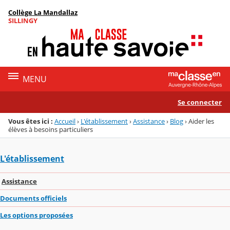
Panneau de gestion des cookies
Collège La Mandallaz
Menu de la rubrique
Contenu
SILLINGY
MENU
Se connecter
Vous êtes ici :
Accueil
›
L'établissement
›
Assistance
›
Blog
›
Aider les
élèves à besoins particuliers
L'établissement
Assistance
Documents officiels
Les options proposées