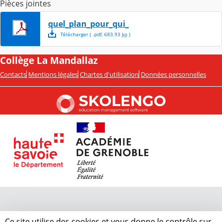
Pièces jointes
quel_plan_pour_qui_
Télécharger
( .
pdf
,
683.93
ko
)
Collège La Mandallaz
Contacts
Mentions légales
Chartes d'utilisation
Données personnelles
Ce site utilise des cookies et vous donne le contrôle sur