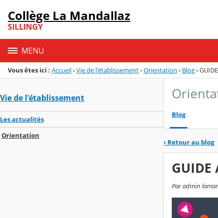
Panneau de gestion des cookies
Collège La Mandallaz
Menu de la rubrique
Contenu
SILLINGY
MENU
Vous êtes ici :
Accueil
›
Vie de l'établissement
›
Orientation
›
Blog
›
GUIDE
Orienta
Vie de l'établissement
Blog
Les actualités
Orientation
‹
Retour au blog
GUIDE 
Par admin lamanda