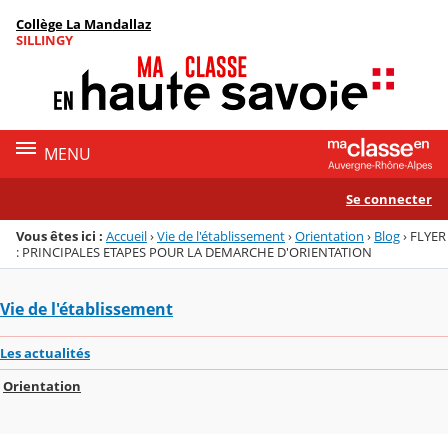
Panneau de gestion des cookies
Collège La Mandallaz
Menu de la rubrique
Contenu
SILLINGY
MENU
Se connecter
Vous êtes ici :
Accueil
›
Vie de l'établissement
›
Orientation
›
Blog
›
FLYER
: PRINCIPALES ETAPES POUR LA DEMARCHE D'ORIENTATION
Vie de l'établissement
Les actualités
Orientation