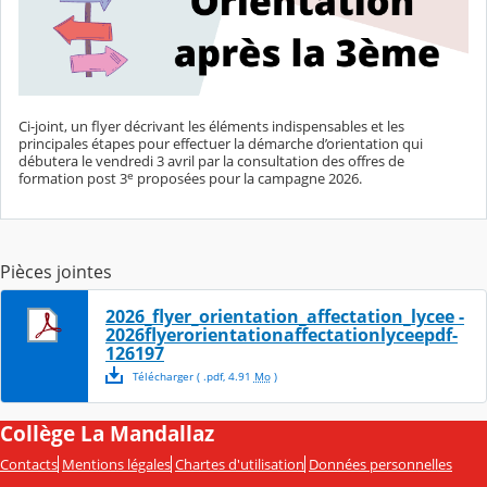
Ci-joint, un flyer décrivant les éléments indispensables et les
principales étapes pour effectuer la démarche d’orientation qui
débutera le vendredi 3 avril par la consultation des offres de
e
formation post 3
proposées pour la campagne 2026.
Pièces jointes
2026_flyer_orientation_affectation_lycee -
2026flyerorientationaffectationlyceepdf-
126197
Télécharger
( .
pdf
,
4.91
Mo
)
Collège La Mandallaz
Contacts
Mentions légales
Chartes d'utilisation
Données personnelles