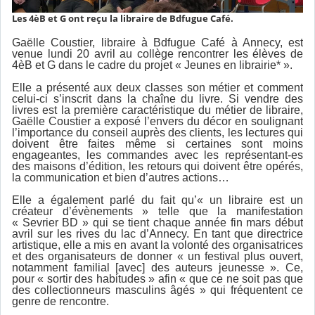
Les 4èB et G ont reçu la libraire de Bdfugue Café.
Gaëlle Coustier, libraire à Bdfugue Café à Annecy, est
venue lundi 20 avril au collège rencontrer les élèves de
4èB et G dans le cadre du projet « Jeunes en librairie* ».
Elle a présenté aux deux classes son métier et comment
celui-ci s’inscrit dans la chaîne du livre. Si vendre des
livres est la première caractéristique du métier de libraire,
Gaëlle Coustier a exposé l’envers du décor en soulignant
l’importance du conseil auprès des clients, les lectures qui
doivent être faites même si certaines sont moins
engageantes, les commandes avec les représentant-es
des maisons d’édition, les retours qui doivent être opérés,
la communication et bien d’autres actions…
Elle a également parlé du fait qu’« un libraire est un
créateur d’évènements » telle que la manifestation
« Sevrier BD » qui se tient chaque année fin mars début
avril sur les rives du lac d’Annecy. En tant que directrice
artistique, elle a mis en avant la volonté des organisatrices
et des organisateurs de donner « un festival plus ouvert,
notamment familial [avec] des auteurs jeunesse ». Ce,
pour « sortir des habitudes » afin « que ce ne soit pas que
des collectionneurs masculins âgés » qui fréquentent ce
genre de rencontre.