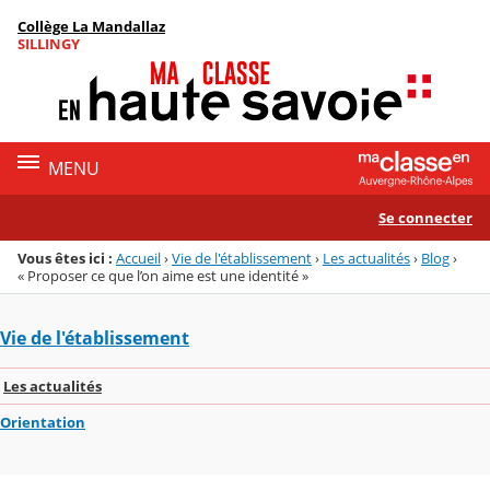
Panneau de gestion des cookies
Collège La Mandallaz
Menu de la rubrique
Contenu
SILLINGY
MENU
Se connecter
Vous êtes ici :
Accueil
›
Vie de l'établissement
›
Les actualités
›
Blog
›
« Proposer ce que l’on aime est une identité »
Vie de l'établissement
Les actualités
Orientation