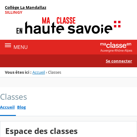
Panneau de gestion des cookies
Collège La Mandallaz
Menu de la rubrique
Contenu
SILLINGY
MENU
Se connecter
Vous êtes ici :
Accueil
›
Classes
Classes
Accueil
Blog
Espace des classes